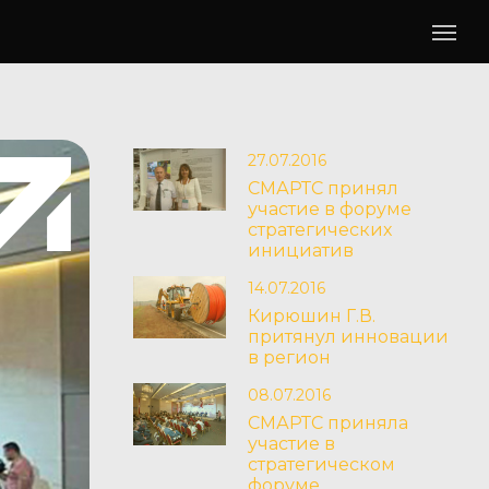
27.07.2016
СМАРТС принял
участие в форуме
стратегических
инициатив
14.07.2016
Кирюшин Г.В.
притянул инновации
в регион
08.07.2016
СМАРТС приняла
участие в
стратегическом
форуме